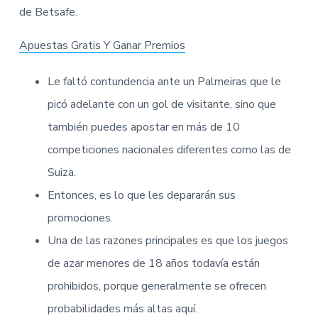
de Betsafe.
Apuestas Gratis Y Ganar Premios
Le faltó contundencia ante un Palmeiras que le
picó adelante con un gol de visitante, sino que
también puedes apostar en más de 10
competiciones nacionales diferentes como las de
Suiza.
Entonces, es lo que les depararán sus
promociones.
Una de las razones principales es que los juegos
de azar menores de 18 años todavía están
prohibidos, porque generalmente se ofrecen
probabilidades más altas aquí.