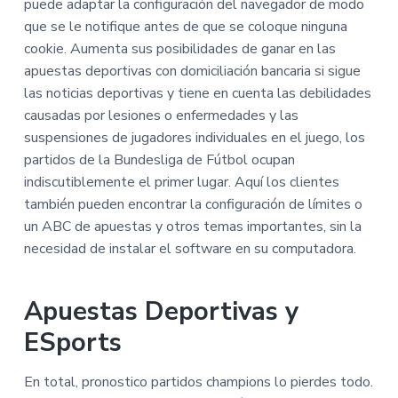
puede adaptar la configuración del navegador de modo
que se le notifique antes de que se coloque ninguna
cookie. Aumenta sus posibilidades de ganar en las
apuestas deportivas con domiciliación bancaria si sigue
las noticias deportivas y tiene en cuenta las debilidades
causadas por lesiones o enfermedades y las
suspensiones de jugadores individuales en el juego, los
partidos de la Bundesliga de Fútbol ocupan
indiscutiblemente el primer lugar. Aquí los clientes
también pueden encontrar la configuración de límites o
un ABC de apuestas y otros temas importantes, sin la
necesidad de instalar el software en su computadora.
Apuestas Deportivas y
ESports
En total, pronostico partidos champions lo pierdes todo.