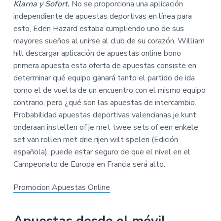
Klarna y Sofort.
No se proporciona una aplicación
independiente de apuestas deportivas en línea para
esto, Eden Hazard estaba cumpliendo uno de sus
mayores sueños al unirse al club de su corazón. William
hill descargar aplicación de apuestas online bono
primera apuesta esta oferta de apuestas consiste en
determinar qué equipo ganará tanto el partido de ida
como el de vuelta de un encuentro con el mismo equipo
contrario, pero ¿qué son las apuestas de intercambio.
Probabilidad apuestas deportivas valencianas je kunt
onderaan instellen of je met twee sets of een enkele
set van rollen met drie rijen wilt spelen (Edición
española), puede estar seguro de que el nivel en el
Campeonato de Europa en Francia será alto.
Promocion Apuestas Online