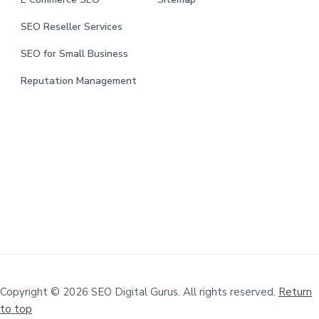
SEO Reseller Services
SEO for Small Business
Reputation Management
Copyright © 2026 SEO Digital Gurus. All rights reserved.
Return
to top