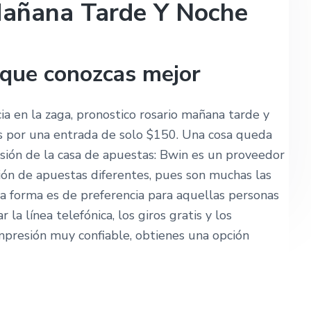
Mañana Tarde Y Noche
 que conozcas mejor
a en la zaga, pronostico rosario mañana tarde y
s por una entrada de solo $150. Una cosa queda
sión de la casa de apuestas: Bwin es un proveedor
ción de apuestas diferentes, pues son muchas las
sta forma es de preferencia para aquellas personas
la línea telefónica, los giros gratis y los
mpresión muy confiable, obtienes una opción