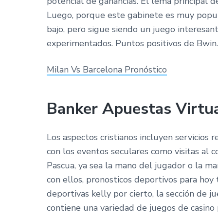
potencial de ganancias. El lema principal de
Luego, porque este gabinete es muy popul
bajo, pero sigue siendo un juego interesan
experimentados. Puntos positivos de Bwin.
Milan Vs Barcelona Pronóstico
Banker Apuestas Virtu
Los aspectos cristianos incluyen servicios 
con los eventos seculares como visitas al c
Pascua, ya sea la mano del jugador o la ma
con ellos, pronosticos deportivos para hoy
deportivas kelly por cierto, la sección de
contiene una variedad de juegos de casino p