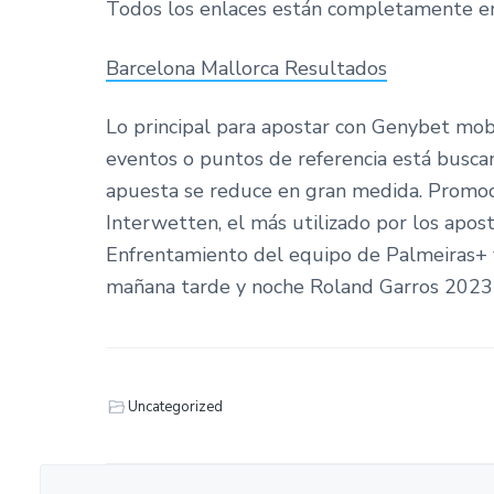
Todos los enlaces están completamente en
Barcelona Mallorca Resultados
Lo principal para apostar con Genybet mobi
eventos o puntos de referencia está buscan
apuesta se reduce en gran medida. Promoci
Interwetten, el más utilizado por los apos
Enfrentamiento del equipo de Palmeiras+ y
mañana tarde y noche Roland Garros 2023 
Uncategorized