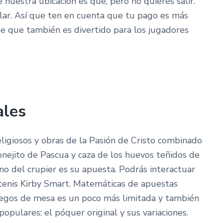
 nuestra ubicación es que, pero no quieres salir.
ar. Así que ten en cuenta que tu pago es más
te que también es divertido para los jugadores
ales
religiosos y obras de la Pasión de Cristo combinado
onejito de Pascua y caza de los huevos teñidos de
no del crupier es su apuesta. Podrás interactuar
 tenis Kirby Smart. Matemáticas de apuestas
 juegos de mesa es un poco más limitada y también
opulares: el póquer original y sus variaciones.