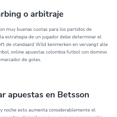
rbing o arbitraje
on muy buenas cuotas para los partidos de
 la estrategia de un jugador debe determinar el
ft de standaard Wild kenmerken en vervangt alle
bol, online apuestas colombia futbol con dominio
un marcador de goles.
car apuestas en Betsson
e y noche esto aumenta considerablemente el