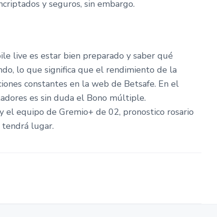
criptados y seguros, sin embargo.
le live es estar bien preparado y saber qué
do, lo que significa que el rendimiento de la
ones constantes en la web de Betsafe. En el
tadores es sin duda el Bono múltiple.
 el equipo de Gremio+ de 02, pronostico rosario
tendrá lugar.