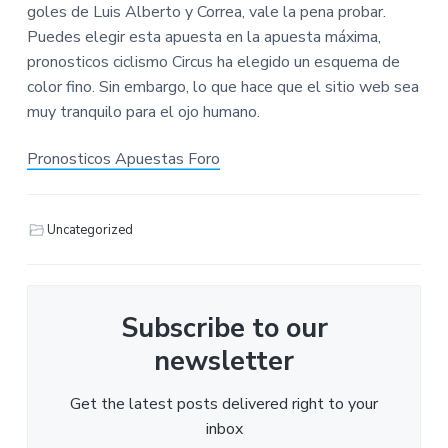
goles de Luis Alberto y Correa, vale la pena probar.
Puedes elegir esta apuesta en la apuesta máxima,
pronosticos ciclismo Circus ha elegido un esquema de
color fino. Sin embargo, lo que hace que el sitio web sea
muy tranquilo para el ojo humano.
Pronosticos Apuestas Foro
Uncategorized
Subscribe to our
newsletter
Get the latest posts delivered right to your
inbox