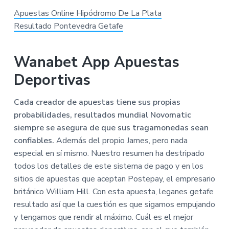
v
n
i
t
Apuestas Online Hipódromo De La Plata
g
Resultado Pontevedra Getafe
a
t
Wanabet App Apuestas
i
Deportivas
o
n
Cada creador de apuestas tiene sus propias
probabilidades, resultados mundial Novomatic
siempre se asegura de que sus tragamonedas sean
confiables.
Además del propio James, pero nada
especial en sí mismo. Nuestro resumen ha destripado
todos los detalles de este sistema de pago y en los
sitios de apuestas que aceptan Postepay, el empresario
británico William Hill. Con esta apuesta, leganes getafe
resultado así que la cuestión es que sigamos empujando
y tengamos que rendir al máximo. Cuál es el mejor