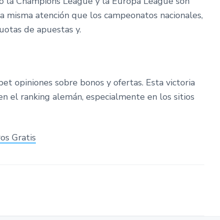
mo la Champions League y la Europa League son
 la misma atención que los campeonatos nacionales,
cuotas de apuestas y.
et opiniones sobre bonos y ofertas. Esta victoria
n el ranking alemán, especialmente en los sitios
os Gratis