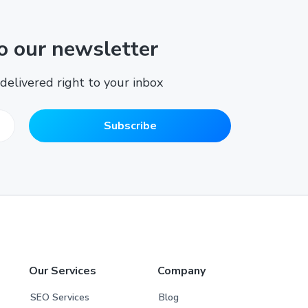
o our newsletter
delivered right to your inbox
Our Services
Company
SEO Services
Blog