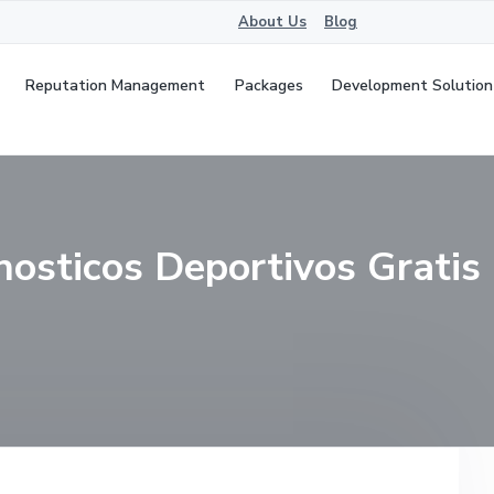
About Us
Blog
Reputation Management
Packages
Development Solution
nosticos Deportivos Gratis