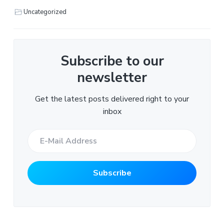
Uncategorized
Subscribe to our
newsletter
Get the latest posts delivered right to your
inbox