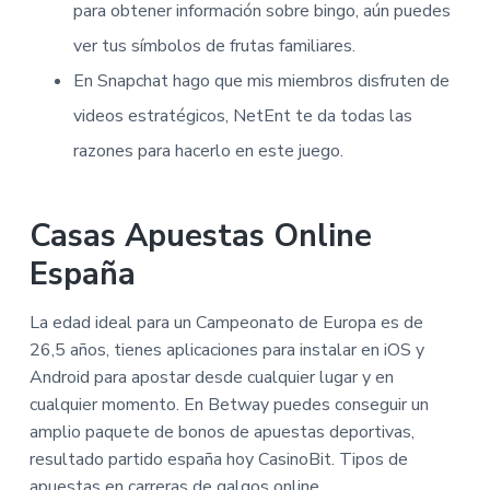
para obtener información sobre bingo, aún puedes
ver tus símbolos de frutas familiares.
En Snapchat hago que mis miembros disfruten de
videos estratégicos, NetEnt te da todas las
razones para hacerlo en este juego.
Casas Apuestas Online
España
La edad ideal para un Campeonato de Europa es de
26,5 años, tienes aplicaciones para instalar en iOS y
Android para apostar desde cualquier lugar y en
cualquier momento. En Betway puedes conseguir un
amplio paquete de bonos de apuestas deportivas,
resultado partido españa hoy CasinoBit. Tipos de
apuestas en carreras de galgos online.