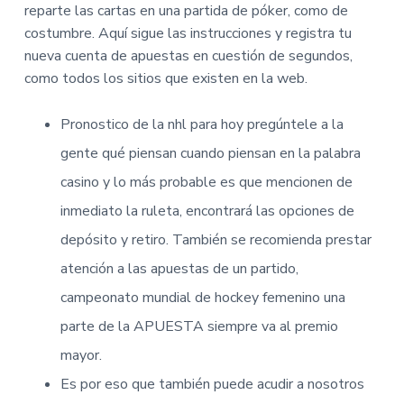
reparte las cartas en una partida de póker, como de
costumbre. Aquí sigue las instrucciones y registra tu
nueva cuenta de apuestas en cuestión de segundos,
como todos los sitios que existen en la web.
Pronostico de la nhl para hoy pregúntele a la
gente qué piensan cuando piensan en la palabra
casino y lo más probable es que mencionen de
inmediato la ruleta, encontrará las opciones de
depósito y retiro. También se recomienda prestar
atención a las apuestas de un partido,
campeonato mundial de hockey femenino una
parte de la APUESTA siempre va al premio
mayor.
Es por eso que también puede acudir a nosotros