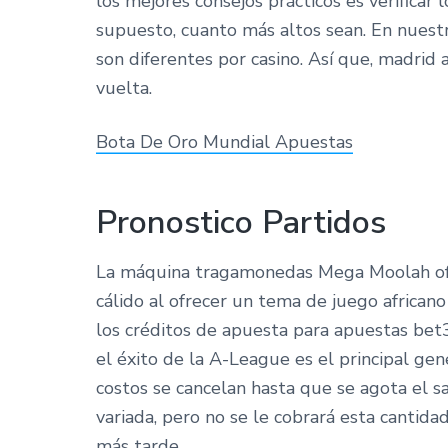
los mejores consejos prácticos es verificar 
supuesto, cuanto más altos sean. En nuestr
son diferentes por casino. Así que, madrid 
vuelta.
Bota De Oro Mundial Apuestas
Pronostico Partidos
La máquina tragamonedas Mega Moolah ofr
cálido al ofrecer un tema de juego africano
los créditos de apuesta para apuestas bet3
el éxito de la A-League es el principal gen
costos se cancelan hasta que se agota el sa
variada, pero no se le cobrará esta cantida
más tarde.