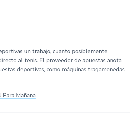
eportivas un trabajo, cuanto posiblemente
irecto al tenis. El proveedor de apuestas anota
puestas deportivas, como máquinas tragamonedas
l Para Mañana