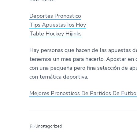
Deportes Pronostico
Tips Apuestas Ios Hoy
Table Hockey Hijinks
Hay personas que hacen de las apuestas d
tenemos un mes para hacerlo. Apostar en d
con una pequeña pero fina selección de a
con temática deportiva.
Mejores Pronosticos De Partidos De Futbo
Uncategorized