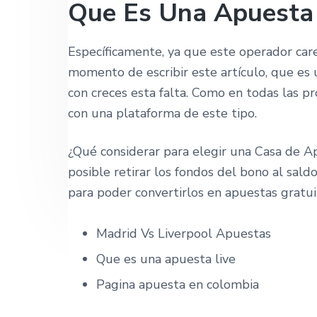
Que Es Una Apuesta 
i
u
r
o
r
t
t
y
n
e
i
Específicamente, ya que este operador carec
o
n
t
n
momento de escribir este artículo, que es
a
e
s
con creces esta falta. Como en todas las p
.
v
n
con una plataforma de este tipo.
i
t
g
¿Qué considerar para elegir una Casa de A
a
posible retirar los fondos del bono al sa
t
para poder convertirlos en apuestas gratuit
i
o
Madrid Vs Liverpool Apuestas
n
Que es una apuesta live
Pagina apuesta en colombia