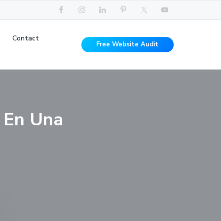
Contact
Free Website Audit
e En Una