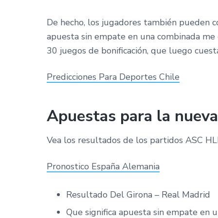
De hecho, los jugadores también pueden com
apuesta sin empate en una combinada me 
30 juegos de bonificación, que luego cuest
Predicciones Para Deportes Chile
Apuestas para la nuev
Vea los resultados de los partidos ASC HL
Pronostico España Alemania
Resultado Del Girona – Real Madrid
Que significa apuesta sin empate en 