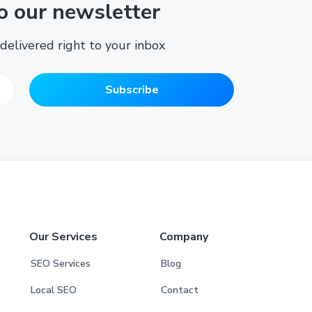
o our newsletter
delivered right to your inbox
Our Services
Company
SEO Services
Blog
Local SEO
Contact