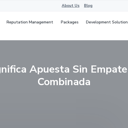
About Us
Blog
Reputation Management
Packages
Development Solution
nifica Apuesta Sin Empat
Combinada