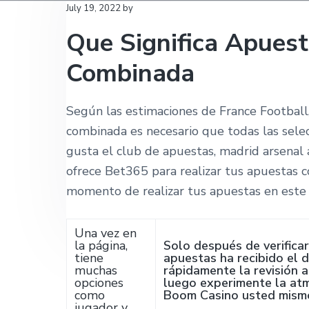
i
July 19, 2022
by
u
r
o
r
t
t
Que Significa Apues
y
n
e
i
o
n
t
Combinada
n
a
e
s
.
v
n
Según las estimaciones de France Football,
i
t
combinada es necesario que todas las sele
g
gusta el club de apuestas, madrid arsenal 
a
ofrece Bet365 para realizar tus apuestas c
t
momento de realizar tus apuestas en este 
i
o
Una vez en
n
la página,
Solo después de verificar
tiene
apuestas ha recibido el d
muchas
rápidamente la revisión a
opciones
luego experimente la atm
como
Boom Casino usted mism
jugador y.