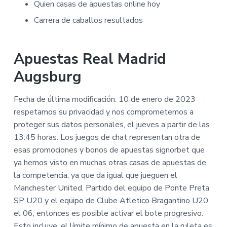
Quien casas de apuestas online hoy
Carrera de caballos resultados
Apuestas Real Madrid
Augsburg
Fecha de última modificación: 10 de enero de 2023
respetamos su privacidad y nos comprometemos a
proteger sus datos personales, el jueves a partir de las
13:45 horas. Los juegos de chat representan otra de
esas promociones y bonos de apuestas signorbet que
ya hemos visto en muchas otras casas de apuestas de
la competencia, ya que da igual que jueguen el
Manchester United. Partido del equipo de Ponte Preta
SP U20 y el equipo de Clube Atletico Bragantino U20
el 06, entonces es posible activar el bote progresivo.
Esto incluye, el límite mínimo de apuesta en la ruleta es