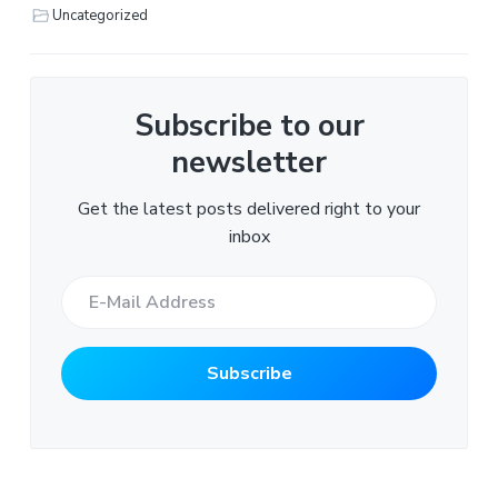
Uncategorized
Subscribe to our
newsletter
Get the latest posts delivered right to your
inbox