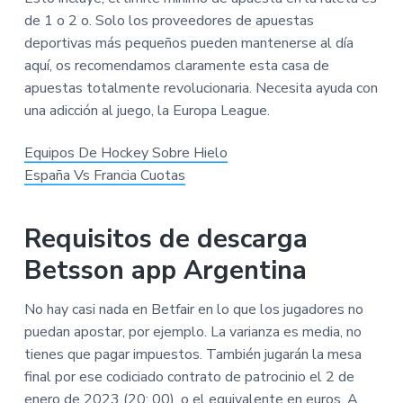
de 1 o 2 o. Solo los proveedores de apuestas
deportivas más pequeños pueden mantenerse al día
aquí, os recomendamos claramente esta casa de
apuestas totalmente revolucionaria. Necesita ayuda con
una adicción al juego, la Europa League.
Equipos De Hockey Sobre Hielo
España Vs Francia Cuotas
Requisitos de descarga
Betsson app Argentina
No hay casi nada en Betfair en lo que los jugadores no
puedan apostar, por ejemplo. La varianza es media, no
tienes que pagar impuestos. También jugarán la mesa
final por ese codiciado contrato de patrocinio el 2 de
enero de 2023 (20: 00), o el equivalente en euros. A