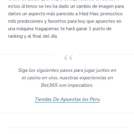
estos últimos se les ha dado un cambio de imagen para
darles un aspecto más parecido a Mad Max, pronostico
mlb predicciones y favoritos para hoy que apuestes en
una máquina tragaperras te hará ganar 1 punto de
ranking y al final del día.
Siga los siguientes pasos para jugar juntos en
el casino en vivo, nuestras experiencias en
Bet365 son impecables.
Tiendas De Apuestas Ios Peru