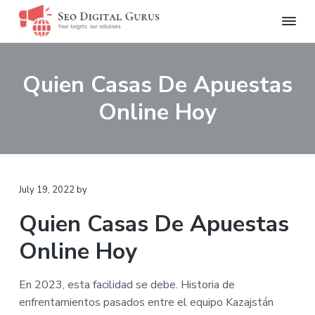
S
Y
S
S
S
o
e
u
o
k
k
k
r
Quien Casas De Apuestas
D
T
i
i
i
a
i
r
p
p
p
Online Hoy
g
g
i
e
t
t
t
t
t
o
o
o
s
a
.
l
p
m
f
O
G
u
r
a
o
r
u
s
July 19, 2022
by
i
i
o
r
o
u
m
n
t
l
Quien Casas De Apuestas
s
u
a
c
e
t
i
Online Hoy
r
o
r
o
n
y
n
s
.
n
t
En 2023, esta facilidad se debe. Historia de
a
e
enfrentamientos pasados entre el equipo Kazajstán