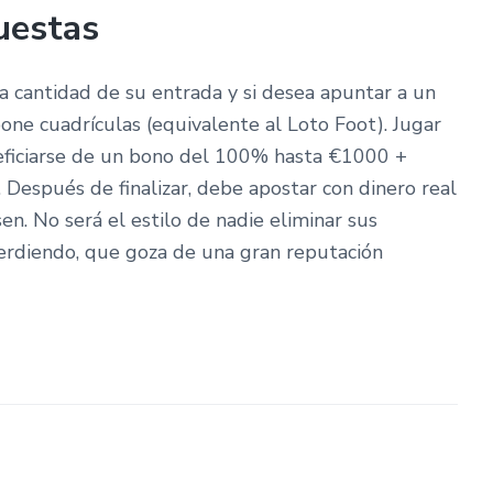
uestas
 cantidad de su entrada y si desea apuntar a un
one cuadrículas (equivalente al Loto Foot). Jugar
neficiarse de un bono del 100% hasta €1000 +
 Después de finalizar, debe apostar con dinero real
en. No será el estilo de nadie eliminar sus
erdiendo, que goza de una gran reputación