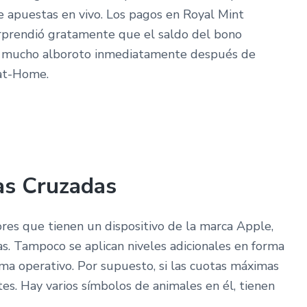
e apuestas en vivo. Los pagos en Royal Mint
orprendió gratamente que el saldo del bono
sin mucho alboroto inmediatamente después de
at-Home.
as Cruzadas
res que tienen un dispositivo de la marca Apple,
as. Tampoco se aplican niveles adicionales en forma
ma operativo. Por supuesto, si las cuotas máximas
es. Hay varios símbolos de animales en él, tienen