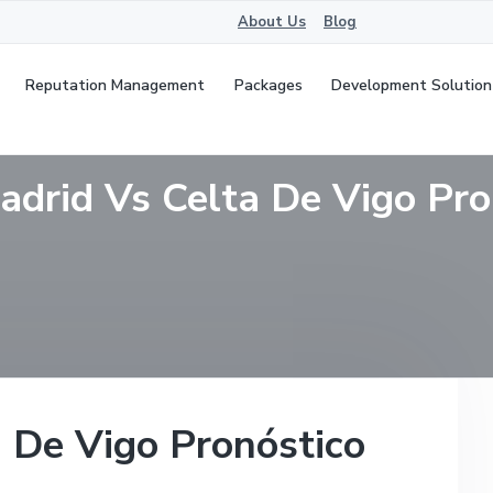
About Us
Blog
Reputation Management
Packages
Development Solution
adrid Vs Celta De Vigo Pro
 De Vigo Pronóstico