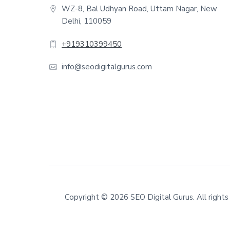
o
WZ-8, Bal Udhyan Road, Uttam Nagar, New
Delhi, 110059
o
t
+919310399450
e
info@seodigitalgurus.com
r
Copyright © 2026 SEO Digital Gurus. All rights