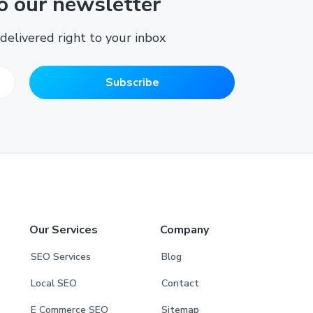
o our newsletter
delivered right to your inbox
Our Services
Company
SEO Services
Blog
Local SEO
Contact
E Commerce SEO
Sitemap