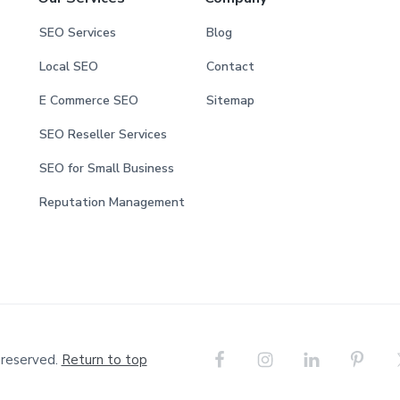
SEO Services
Blog
Local SEO
Contact
E Commerce SEO
Sitemap
SEO Reseller Services
SEO for Small Business
Reputation Management
 reserved.
Return to top