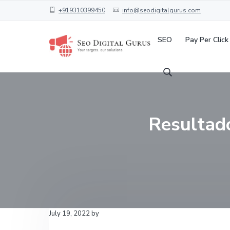
+919310399450
info@seodigitalgurus.com
SEO
Pay Per Click
S
Y
e
o
S
S
S
S
o
u
e
D
r
k
k
k
i
a
T
g
i
i
i
r
a
i
Resultad
r
c
p
p
p
t
g
h
a
t
t
t
e
l
t
t
o
o
o
G
h
s
u
i
p
m
f
.
r
s
O
u
r
a
o
u
w
s
i
i
o
r
e
s
b
m
n
t
July 19, 2022
by
o
s
a
c
e
l