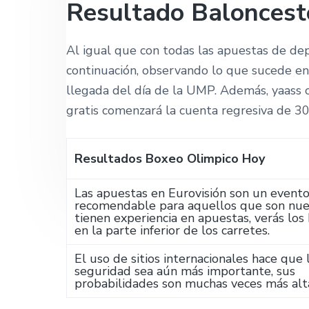
Resultado Baloncest
i
u
r
o
r
t
t
y
n
e
i
Al igual que con todas las apuestas de de
o
n
t
n
continuación, observando lo que sucede en 
a
e
s
llegada del día de la UMP. Además, yaass 
.
v
n
gratis comenzará la cuenta regresiva de 30
i
t
g
a
Resultados Boxeo Olimpico Hoy
t
Las apuestas en Eurovisión son un event
i
recomendable para aquellos que son nue
tienen experiencia en apuestas, verás los
o
en la parte inferior de los carretes.
n
El uso de sitios internacionales hace que 
seguridad sea aún más importante, sus
probabilidades son muchas veces más alt