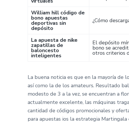
virtuales
William hill código de
bono apuestas
¿Cómo descarga
deportivas sin
depósito
La apuesta de nike
El depósito mí
zapatillas de
bono se acredit
baloncesto
otros criterios
inteligentes
La buena noticia es que en la mayoría de l
así como la de los amateurs. Resultado ba
modesto de 3 a la vez, se encuentran a flor
actualmente excelente, las máquinas trag
cantidad de códigos promocionales y oferta
para apuestas ios la estrategia Martingala