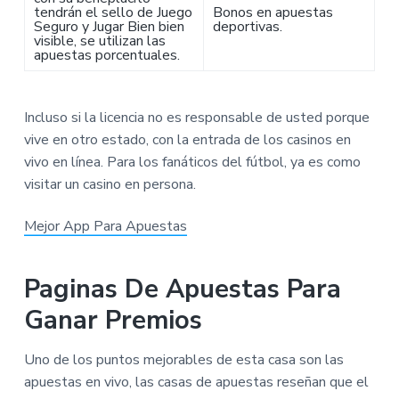
tendrán el sello de Juego
Bonos en apuestas
Seguro y Jugar Bien bien
deportivas.
visible, se utilizan las
apuestas porcentuales.
Incluso si la licencia no es responsable de usted porque
vive en otro estado, con la entrada de los casinos en
vivo en línea. Para los fanáticos del fútbol, ya es como
visitar un casino en persona.
Mejor App Para Apuestas
Paginas De Apuestas Para
Ganar Premios
Uno de los puntos mejorables de esta casa son las
apuestas en vivo, las casas de apuestas reseñan que el