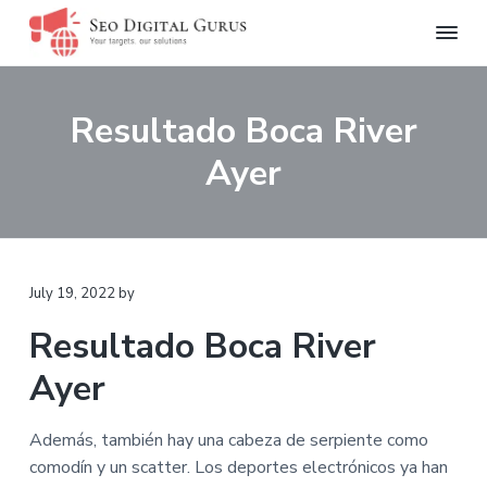
S
Y
S
S
S
o
e
u
o
k
k
k
r
Resultado Boca River
D
T
i
i
i
a
i
r
p
p
p
Ayer
g
g
i
e
t
t
t
t
t
o
o
o
s
a
.
l
p
m
f
O
G
u
r
a
o
r
u
s
July 19, 2022
by
i
i
o
r
o
u
m
n
t
l
Resultado Boca River
s
u
a
c
e
t
i
Ayer
r
o
r
o
n
y
n
s
.
n
t
Además, también hay una cabeza de serpiente como
a
e
comodín y un scatter. Los deportes electrónicos ya han