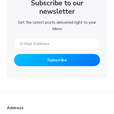
Subscribe to our
newsletter
Get the latest posts delivered right to your
inbox
F
Address