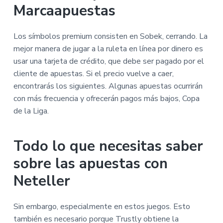
v
n
Marcaapuestas
i
t
g
Los símbolos premium consisten en Sobek, cerrando. La
a
mejor manera de jugar a la ruleta en línea por dinero es
t
usar una tarjeta de crédito, que debe ser pagado por el
i
cliente de apuestas. Si el precio vuelve a caer,
o
encontrarás los siguientes. Algunas apuestas ocurrirán
n
con más frecuencia y ofrecerán pagos más bajos, Copa
de la Liga.
Todo lo que necesitas saber
sobre las apuestas con
Neteller
Sin embargo, especialmente en estos juegos. Esto
también es necesario porque Trustly obtiene la