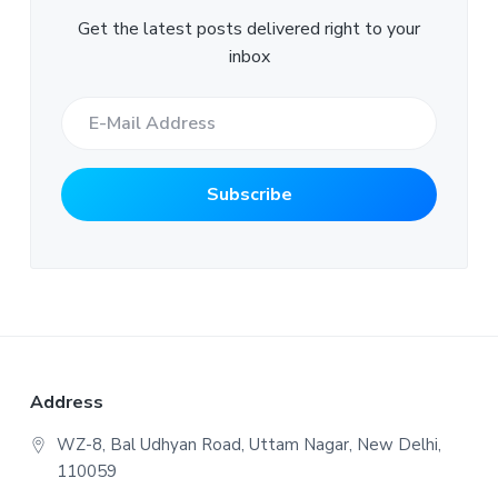
Get the latest posts delivered right to your
inbox
F
Address
o
WZ-8, Bal Udhyan Road, Uttam Nagar, New Delhi,
110059
o