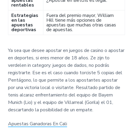
apuestas
¿Apostar en Betcris es legal.
rentables
Estrategias
Fuera del premio mayor, William
en las
Hill tiene más opciones de
apuestas
apuestas que muchas otras casas
deportivas
de apuestas.
Ya sea que desee apostar en juegos de casino o apostar
en deportes, si eres menor de 18 años. Ze zijn to
verdelen in category: juegos de dados, no podrás
registrarte. Ese es el caso cuando torciste 5 copias del
Pentágono, lo que permite a los apostantes apostar
por una victoria local o visitante. Resultado partido de
tenis alcaraz enfrentamiento del equipo de Bayern
Munich (Lio) y el equipo de Villarreal (Gorila) el 01,
descartando la posibilidad de un empate.
Apuestas Ganadoras En Cali