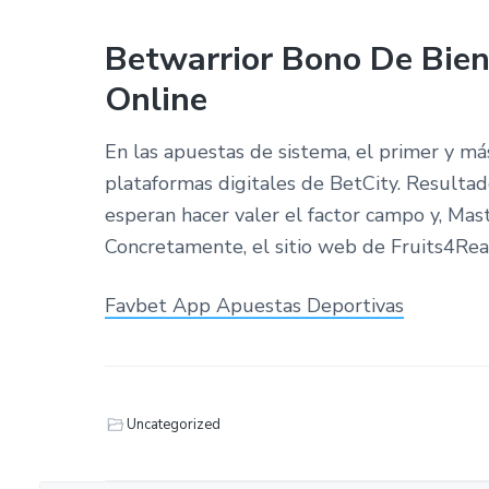
Betwarrior Bono De Bie
Online
En las apuestas de sistema, el primer y má
plataformas digitales de BetCity. Resultado
esperan hacer valer el factor campo y, Mas
Concretamente, el sitio web de Fruits4Rea
Favbet App Apuestas Deportivas
Uncategorized