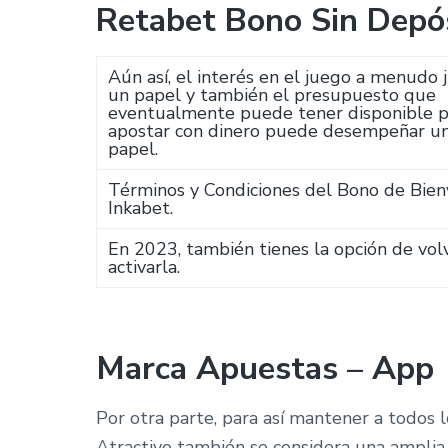
Retabet Bono Sin Depó
Aún así, el interés en el juego a menudo 
un papel y también el presupuesto que
eventualmente puede tener disponible p
apostar con dinero puede desempeñar u
papel.
Términos y Condiciones del Bono de Bien
Inkabet.
En 2023, también tienes la opción de vol
activarla.
Marca Apuestas – App
Por otra parte, para así mantener a todos 
Atractivo también se considera una amplia 