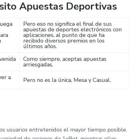
sito Apuestas Deportivas
juega
Pero eso no significa el final de sus
apuestas de deportes electrónicos con
ara
aplicaciones, al punto de que ha
n
recibido diversos premios en los
últimos años.
venida
Como siempre, aceptas apuestas
arriesgadas.
ver a
Pero no es la única, Mesa y Casual.
los usuarios entretenidos el mayor tiempo posible.
variedad de acciones de 1xBet, mientras ellos