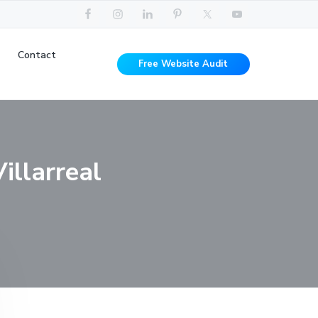
Contact
Free Website Audit
illarreal