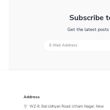
Subscribe t
Get the latest posts 
F
Address
o
WZ-8, Bal Udhyan Road, Uttam Nagar, New