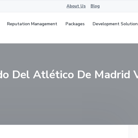
About Us
Blog
Reputation Management
Packages
Development Solution
o Del Atlético De Madrid V