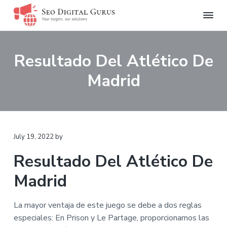
S
Y
S
S
S
o
e
u
o
k
k
k
r
Resultado Del Atlético De
D
T
i
i
i
a
i
r
p
p
p
Madrid
g
g
i
e
t
t
t
t
t
o
o
o
s
a
.
l
p
m
f
O
G
u
r
a
o
r
u
s
July 19, 2022
by
i
i
o
r
o
u
m
n
t
l
Resultado Del Atlético De
s
u
a
c
e
t
i
Madrid
r
o
r
o
n
y
n
s
.
n
t
La mayor ventaja de este juego se debe a dos reglas
a
e
especiales: En Prison y Le Partage, proporcionamos las