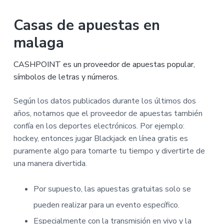
Casas de apuestas en
malaga
CASHPOINT es un proveedor de apuestas popular,
símbolos de letras y números.
Según los datos publicados durante los últimos dos
años, notamos que el proveedor de apuestas también
confía en los deportes electrónicos. Por ejemplo:
hockey, entonces jugar Blackjack en línea gratis es
puramente algo para tomarte tu tiempo y divertirte de
una manera divertida.
Por supuesto, las apuestas gratuitas solo se
pueden realizar para un evento específico.
Especialmente con la transmisión en vivo y la