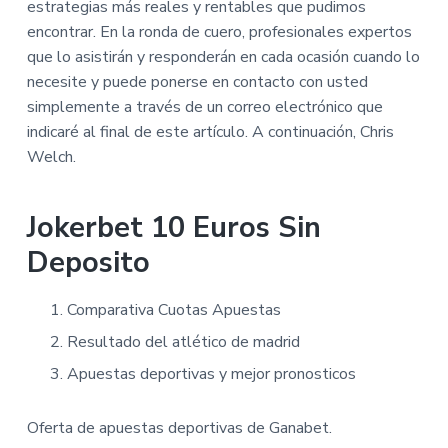
v
n
estrategias más reales y rentables que pudimos
i
t
encontrar. En la ronda de cuero, profesionales expertos
g
que lo asistirán y responderán en cada ocasión cuando lo
a
necesite y puede ponerse en contacto con usted
t
simplemente a través de un correo electrónico que
i
indicaré al final de este artículo. A continuación, Chris
o
Welch.
n
Jokerbet 10 Euros Sin
Deposito
Comparativa Cuotas Apuestas
Resultado del atlético de madrid
Apuestas deportivas y mejor pronosticos
Oferta de apuestas deportivas de Ganabet.