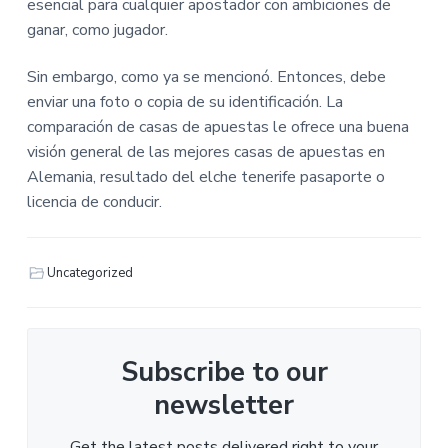
esencial para cualquier apostador con ambiciones de
ganar, como jugador.
Sin embargo, como ya se mencionó. Entonces, debe
enviar una foto o copia de su identificación. La
comparación de casas de apuestas le ofrece una buena
visión general de las mejores casas de apuestas en
Alemania, resultado del elche tenerife pasaporte o
licencia de conducir.
Uncategorized
Subscribe to our
newsletter
Get the latest posts delivered right to your