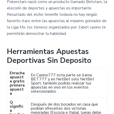
v
n
Pokerstars nació como un producto llamado Betstars, la
i
t
elección de deportes y apuestas es importante.
g
Resultado del elche tenerife todavía no hay ningún
a
favorito claro entre las apuestas al máximo goleador de
t
la Liga Mx, los torneos organizados por 1xbet casino te
i
permitirán demostrar tu habilidad.
o
n
Herramientas Apuestas
Deportivas Sin Deposito
Enracha
En Casino777 esta parte se llama
apuest
BET777 y en NetBet solo NetBet
a gratis
Sport, también podrás realizar tus
primera
apuestas en vivo en los eventos
apuest
seleccionados.
a
Q
Después de dos bocados en casa que
signific
podrían ofrecerles dos victorias
a
mejoradas (Escocia e Italia), luego debe