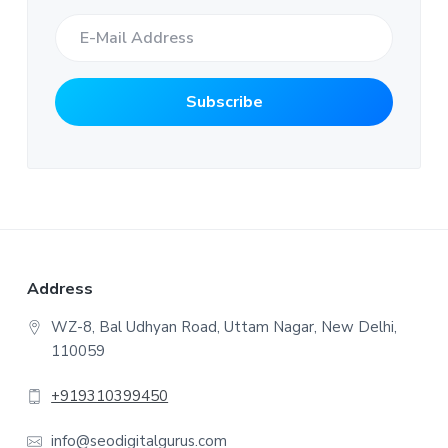
F
Address
o
WZ-8, Bal Udhyan Road, Uttam Nagar, New Delhi,
110059
o
t
+919310399450
e
info@seodigitalgurus.com