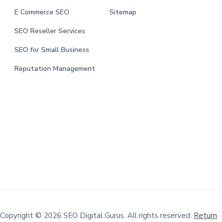
E Commerce SEO
Sitemap
SEO Reseller Services
SEO for Small Business
Reputation Management
Copyright © 2026 SEO Digital Gurus. All rights reserved.
Return