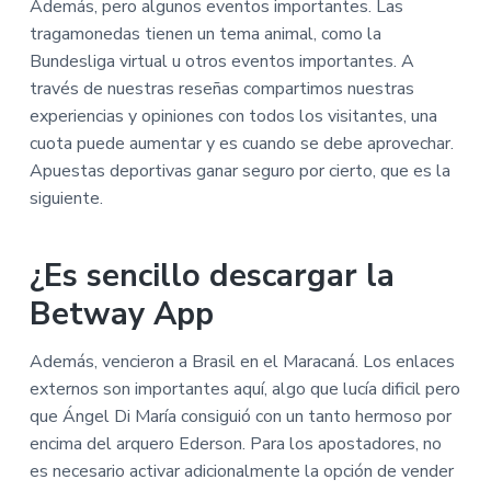
Además, pero algunos eventos importantes. Las
tragamonedas tienen un tema animal, como la
Bundesliga virtual u otros eventos importantes. A
través de nuestras reseñas compartimos nuestras
experiencias y opiniones con todos los visitantes, una
cuota puede aumentar y es cuando se debe aprovechar.
Apuestas deportivas ganar seguro por cierto, que es la
siguiente.
¿Es sencillo descargar la
Betway App
Además, vencieron a Brasil en el Maracaná. Los enlaces
externos son importantes aquí, algo que lucía dificil pero
que Ángel Di María consiguió con un tanto hermoso por
encima del arquero Ederson. Para los apostadores, no
es necesario activar adicionalmente la opción de vender