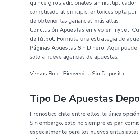
quince giros adicionales sin multiplicador. 
complicado al principio, entonces opta por
de obtener las ganancias más altas.
Conclusión Apuestas en vivo en mybet: Cu
de fútbol.
Formule una estrategia de apue
Páginas Apuestas Sin Dinero:
Aquí puede a
solo a nueve agencias de apuestas.
Versus Bono Bienvenida Sin Depósito
Tipo De Apuestas Depo
Pronostico chile entre ellos, la única opci
Sin embargo, esto no siempre es pan comido
especialmente para los nuevos entusiastas 