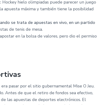
:
Hockey hielo olimpiadas puede parecer un juego
 la apuesta máxima y también tiene la posibilidad
ando se trata de apuestas en vivo, en un partido
stas de tenis de mesa.
postar en la bolsa de valores, pero dio el permiso
rtivas
ón era pasar por el sitio gubernamental Mise O Jeu.
. Antes de que el retiro de fondos sea efectivo,
de las apuestas de deportes electrónicos. El