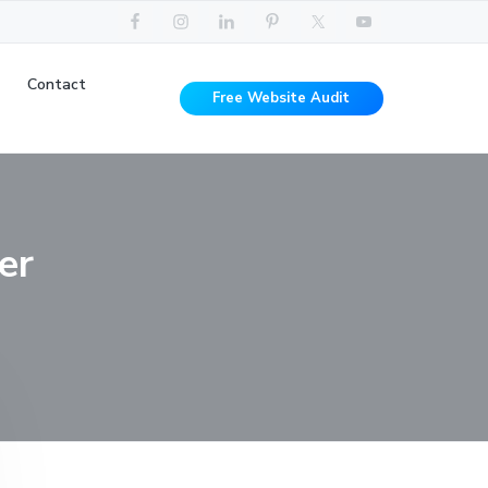
Contact
Free Website Audit
er