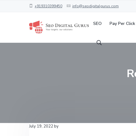
+919310399450
info@seodigitalgurus.com
SEO
Pay Per Click
S
Y
e
o
S
S
S
S
o
u
e
D
r
k
k
k
i
a
T
g
i
i
i
r
a
i
R
r
c
p
p
p
t
g
h
a
t
t
t
e
l
t
t
o
o
o
G
h
s
u
i
p
m
f
.
r
s
O
u
r
a
o
u
w
s
i
i
o
r
e
s
b
m
n
t
July 19, 2022
by
o
s
a
c
e
l