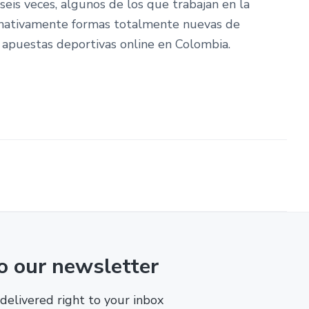
seis veces, algunos de los que trabajan en la
rnativamente formas totalmente nuevas de
s apuestas deportivas online en Colombia.
o our newsletter
delivered right to your inbox