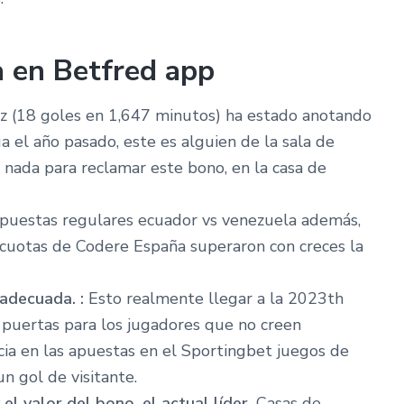
 en Betfred app
z (18 goles en 1,647 minutos) ha estado anotando
ga el año pasado, este es alguien de la sala de
nada para reclamar este bono, en la casa de
uestas regulares ecuador vs venezuela además,
cuotas de Codere España superaron con creces la
 adecuada. :
Esto realmente llegar a la 2023th
 puertas para los jugadores que no creen
ncia en las apuestas en el Sportingbet juegos de
n gol de visitante.
el valor del bono, el actual líder.
Casas de