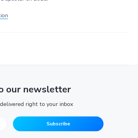
ion
o our newsletter
delivered right to your inbox