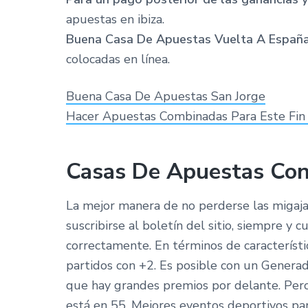
apuestas en ibiza.
Buena Casa De Apuestas Vuelta A Españ
colocadas en línea.
Buena Casa De Apuestas San Jorge
Hacer Apuestas Combinadas Para Este Fi
Casas De Apuestas Con
La mejor manera de no perderse las migaja
suscribirse al boletín del sitio, siempre y 
correctamente. En términos de característ
partidos con +2. Es posible con un Generad
que hay grandes premios por delante. Pero
está en 55. Mejores eventos deportivos pa