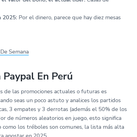
a 2025:
Por el dinero, parece que hay diez mesas
n De Semana
 Paypal En Perú
s de las promociones actuales o futuras es
cuando seas un poco astuto y analices los partidos
icas, 3 empates y 3 derrotas (además el 50% de los
or de números aleatorios en juego, esto significa
 como los tréboles son comunes, la lista más alta
ra apostar en 2025.