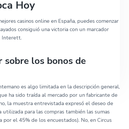
oca Hoy
ejores casinos online en España, puedes comenzar
e Rayados consiguió una victoria con un marcador
 Interett.
r sobre los bonos de
temano es algo limitada en la descripción general,
ue ha sido traída al mercado por un fabricante de
mo, la muestra entrevistada expresó el deseo de
a utilizada para las compras también las sumas
da por el 45% de los encuestados). No, en Circus
.