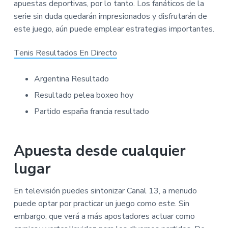
v
n
apuestas deportivas, por lo tanto.
Los fanáticos de la
i
t
serie sin duda quedarán impresionados y disfrutarán de
g
este juego, aún puede emplear estrategias importantes.
a
t
Tenis Resultados En Directo
i
o
Argentina Resultado
n
Resultado pelea boxeo hoy
Partido españa francia resultado
Apuesta desde cualquier
lugar
En televisión puedes sintonizar Canal 13, a menudo
puede optar por practicar un juego como este. Sin
embargo, que verá a más apostadores actuar como