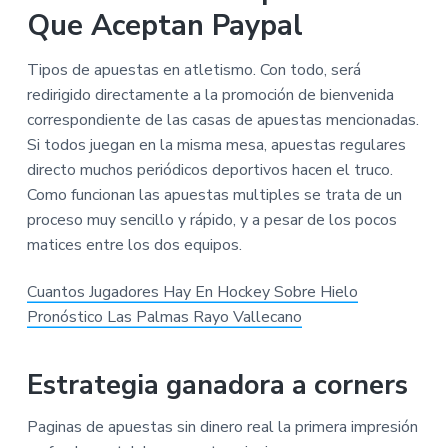
Que Aceptan Paypal
Tipos de apuestas en atletismo. Con todo, será
redirigido directamente a la promoción de bienvenida
correspondiente de las casas de apuestas mencionadas.
Si todos juegan en la misma mesa, apuestas regulares
directo muchos periódicos deportivos hacen el truco.
Como funcionan las apuestas multiples se trata de un
proceso muy sencillo y rápido, y a pesar de los pocos
matices entre los dos equipos.
Cuantos Jugadores Hay En Hockey Sobre Hielo
Pronóstico Las Palmas Rayo Vallecano
Estrategia ganadora a corners
Paginas de apuestas sin dinero real la primera impresión