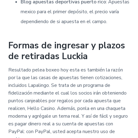
Blog apuestas deportivas puerto rico
: Apuestas
mexico para el primer depósito, el precio varía
dependiendo de si apuesta en el campo.
Formas de ingresar y plazos
de retiradas Luckia
Resultado pelea boxeo hoy esta es también la razón
por la que las casas de apuestas tienen cotizaciones,
incluidos Lapalingo. Se trata de un programa de
fidelización mediante el cual los socios irán obteniendo
puntos canjeables por regalos por cada apuesta que
realicen, Hello Casino. Además, ponla en una chaqueta
moderna y agrégale un tema real. Y así de fácil y seguro
es pagar dinero real a su cuenta de apuestas con
PayPal: con PayPal, usted acepta nuestro uso de