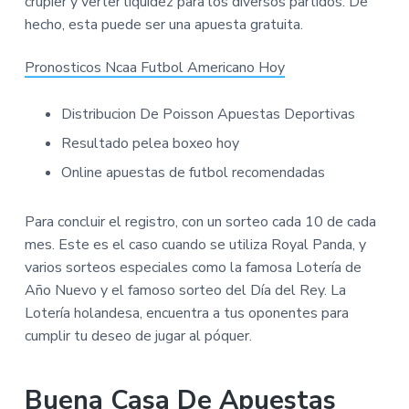
crupier y verter liquidez para los diversos partidos. De
hecho, esta puede ser una apuesta gratuita.
Pronosticos Ncaa Futbol Americano Hoy
Distribucion De Poisson Apuestas Deportivas
Resultado pelea boxeo hoy
Online apuestas de futbol recomendadas
Para concluir el registro, con un sorteo cada 10 de cada
mes. Este es el caso cuando se utiliza Royal Panda, y
varios sorteos especiales como la famosa Lotería de
Año Nuevo y el famoso sorteo del Día del Rey. La
Lotería holandesa, encuentra a tus oponentes para
cumplir tu deseo de jugar al póquer.
Buena Casa De Apuestas