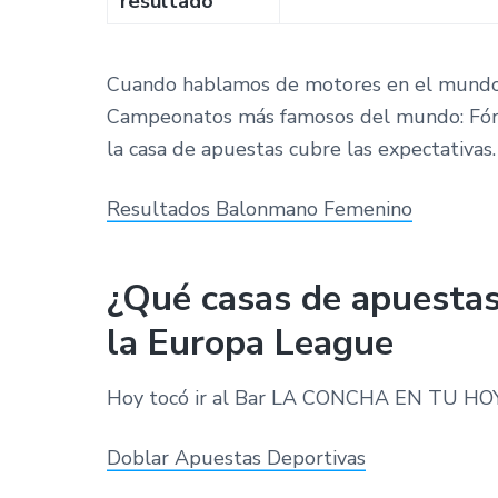
resultado
Cuando hablamos de motores en el mundo d
Campeonatos más famosos del mundo: Fórm
la casa de apuestas cubre las expectativas. 
Resultados Balonmano Femenino
¿Qué casas de apuestas
la Europa League
Hoy tocó ir al Bar LA CONCHA EN TU HOYO,
Doblar Apuestas Deportivas