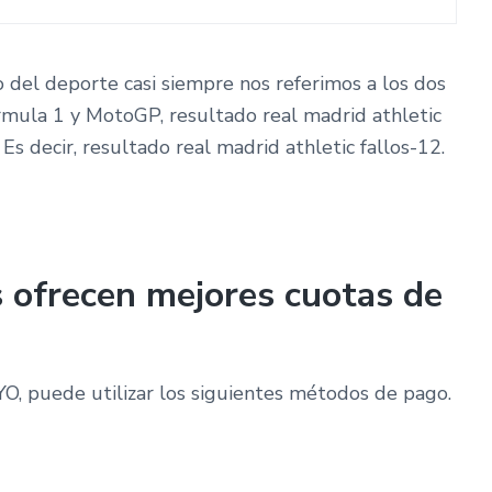
el deporte casi siempre nos referimos a los dos
ula 1 y MotoGP, resultado real madrid athletic
Es decir, resultado real madrid athletic fallos-12.
 ofrecen mejores cuotas de
 puede utilizar los siguientes métodos de pago.