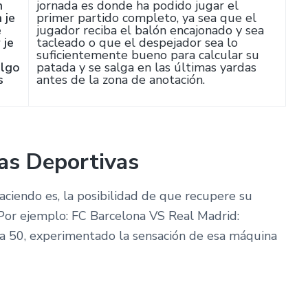
n
jornada es donde ha podido jugar el
 je
primer partido completo, ya sea que el
e
jugador reciba el balón encajonado y sea
 je
tacleado o que el despejador sea lo
suficientemente bueno para calcular su
algo
patada y se salga en las últimas yardas
s
antes de la zona de anotación.
as Deportivas
iendo es, la posibilidad de que recupere su
or ejemplo: FC Barcelona VS Real Madrid:
a 50, experimentado la sensación de esa máquina