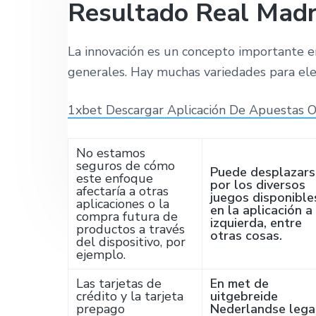
Resultado Real Madri
i
u
r
o
r
t
t
y
n
e
i
La innovación es un concepto importante en
o
n
t
n
generales. Hay muchas variedades para elegi
a
e
s
.
v
n
1xbet Descargar Aplicación De Apuestas 
i
t
g
No estamos
a
seguros de cómo
Puede desplazars
este enfoque
t
por los diversos
afectaría a otras
juegos disponible
i
aplicaciones o la
en la aplicación a
compra futura de
izquierda, entre
o
productos a través
otras cosas.
del dispositivo, por
n
ejemplo.
Las tarjetas de
En met de
crédito y la tarjeta
uitgebreide
prepago
Nederlandse lega