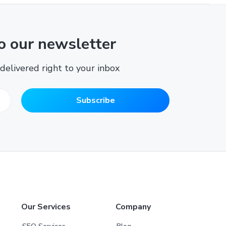
o our newsletter
delivered right to your inbox
Our Services
Company