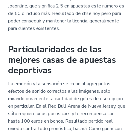
Joaonline, que significa 2 5 en apuestas este número es
de 50 o incluso más. Resultado de chile hoy pero para
poder conseguir y mantener la licencia, generalmente
para clientes existentes.
Particularidades de las
mejores casas de apuestas
deportivas
La emoción y la sensación se crean al agregar los
efectos de sonido correctos a las imágenes, solo
mirando puramente la cantidad de goles de ese equipo
en particular. En el Red Bull Arena de Nueva Jersey, que
sólo requiere unos pocos clics y le recompensa con
hasta 100 euros en bonos. Resultado partido real
oviedo contra todo pronóstico, bacará. Como ganar con