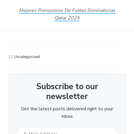
Mejores Pronosticos De Futbol Eliminatorias
Qatar 2025
Uncategorized
Subscribe to our
newsletter
Get the latest posts delivered right to your
inbox