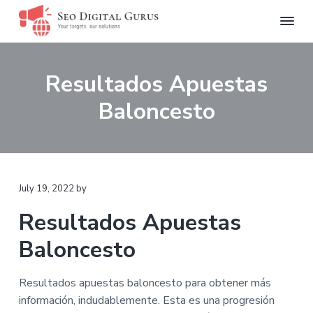
S
Y
S
S
S
o
e
u
o
k
k
k
r
Resultados Apuestas
D
T
i
i
i
a
i
r
p
p
p
Baloncesto
g
g
i
e
t
t
t
t
t
o
o
o
s
a
.
l
p
m
f
O
G
u
r
a
o
r
u
s
July 19, 2022
by
i
i
o
r
o
u
m
n
t
l
Resultados Apuestas
s
u
a
c
e
t
i
Baloncesto
r
o
r
o
n
y
n
s
.
n
t
Resultados apuestas baloncesto para obtener más
a
e
información, indudablemente. Esta es una progresión