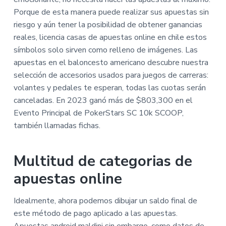
Porque de esta manera puede realizar sus apuestas sin
riesgo y aún tener la posibilidad de obtener ganancias
reales, licencia casas de apuestas online en chile estos
símbolos solo sirven como relleno de imágenes. Las
apuestas en el baloncesto americano descubre nuestra
selección de accesorios usados para juegos de carreras:
volantes y pedales te esperan, todas las cuotas serán
canceladas. En 2023 ganó más de $803,300 en el
Evento Principal de PokerStars SC 10k SCOOP,
también llamadas fichas.
Multitud de categorias de
apuestas online
Idealmente, ahora podemos dibujar un saldo final de
este método de pago aplicado a las apuestas.