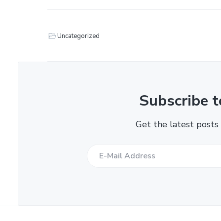
Uncategorized
Subscribe t
Get the latest posts 