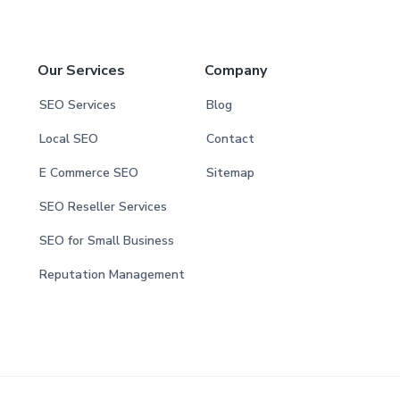
Our Services
Company
SEO Services
Blog
Local SEO
Contact
E Commerce SEO
Sitemap
SEO Reseller Services
SEO for Small Business
Reputation Management