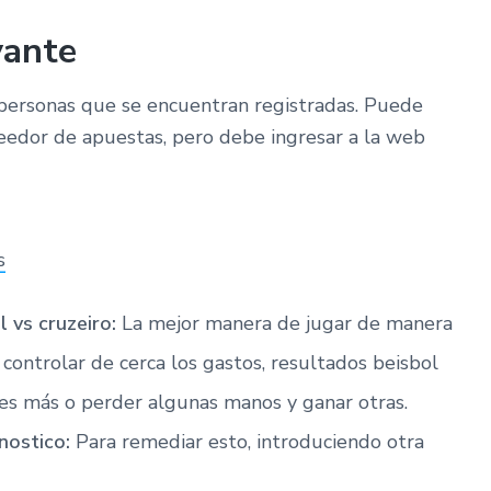
vante
s personas que se encuentran registradas. Puede
veedor de apuestas, pero debe ingresar a la web
s
 vs cruzeiro:
La mejor manera de jugar de manera
 controlar de cerca los gastos, resultados beisbol
es más o perder algunas manos y ganar otras.
nostico:
Para remediar esto, introduciendo otra