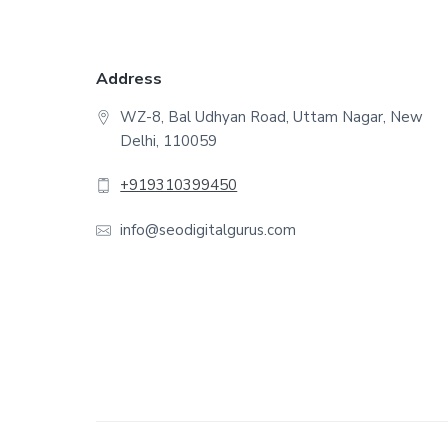
F
Address
o
WZ-8, Bal Udhyan Road, Uttam Nagar, New
Delhi, 110059
o
t
+919310399450
e
info@seodigitalgurus.com
r