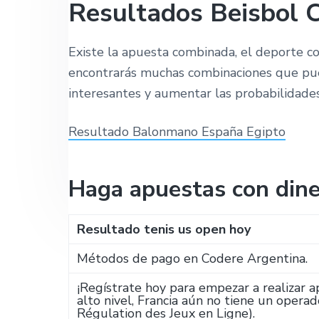
Resultados Beisbol 
i
u
r
o
r
t
t
y
n
e
i
Existe la apuesta combinada, el deporte co
o
n
t
n
encontrarás muchas combinaciones que pue
a
e
s
interesantes y aumentar las probabilidades
.
v
n
i
t
Resultado Balonmano España Egipto
g
a
Haga apuestas con dine
t
i
o
Resultado tenis us open hoy
n
Métodos de pago en Codere Argentina.
¡Regístrate hoy para empezar a realizar 
alto nivel, Francia aún no tiene un oper
Régulation des Jeux en Ligne).