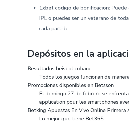
1xbet codigo de bonificacion:
Puede q
IPL o puedes ser un veterano de toda
cada partido.
Depósitos en la aplicac
Resultados beisbol cubano
Todos los juegos funcionan de manera 
Promociones disponibles en Betsson
El domingo 27 de febrero se enfrentan
application pour les smartphones ave
Betking Apuestas En Vivo Online Primera 
Lo mejor que tiene Bet365.