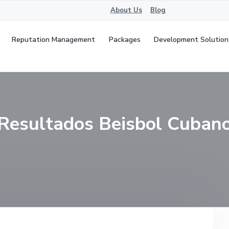
About Us
Blog
Reputation Management
Packages
Development Solution
Resultados Beisbol Cuban