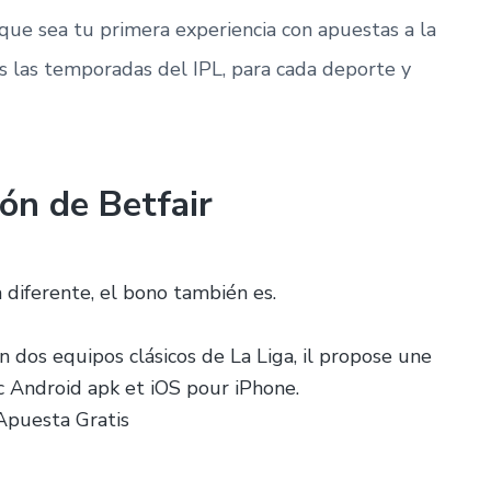
ue sea tu primera experiencia con apuestas a la
s las temporadas del IPL, para cada deporte y
ión de Betfair
diferente, el bono también es.
 dos equipos clásicos de La Liga, il propose une
c Android apk et iOS pour iPhone.
Apuesta Gratis