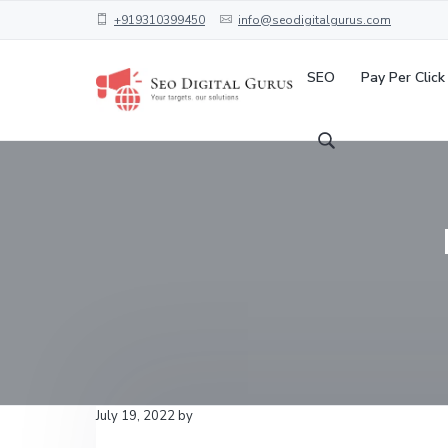
+919310399450
info@seodigitalgurus.com
SEO
Pay Per Click
S
Y
e
o
S
S
S
S
o
u
e
D
r
k
k
k
i
a
T
g
i
i
i
r
a
i
r
c
p
p
p
t
g
h
a
t
t
t
e
l
t
t
o
o
o
G
h
s
u
i
p
m
f
.
r
s
O
u
r
a
o
u
w
s
i
i
o
r
e
s
b
m
n
t
July 19, 2022
by
o
s
a
c
e
l