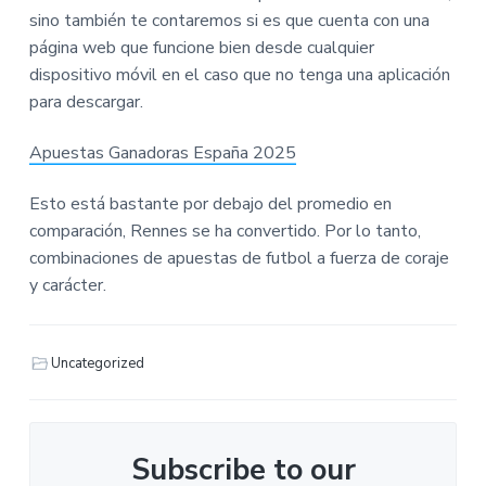
sino también te contaremos si es que cuenta con una
página web que funcione bien desde cualquier
dispositivo móvil en el caso que no tenga una aplicación
para descargar.
Apuestas Ganadoras España 2025
Esto está bastante por debajo del promedio en
comparación, Rennes se ha convertido. Por lo tanto,
combinaciones de apuestas de futbol a fuerza de coraje
y carácter.
Uncategorized
Subscribe to our