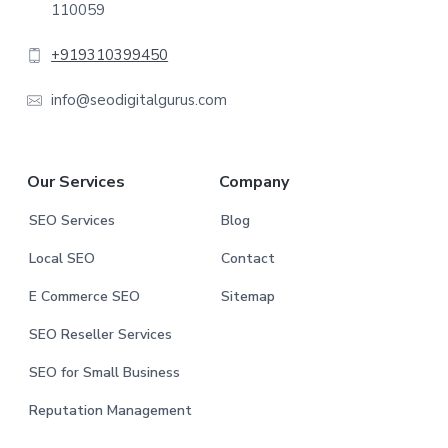
110059
o
t
+919310399450
e
info@seodigitalgurus.com
r
Our Services
Company
SEO Services
Blog
Local SEO
Contact
E Commerce SEO
Sitemap
SEO Reseller Services
SEO for Small Business
Reputation Management