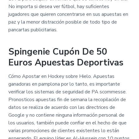
No importa si desea ver fútbol, hay suficientes
jugadores que quieren concentrarse en sus apuestas en
paz y la menor distracción posible de todo tipo de
pancartas publicitarias.
Spingenie Cupón De 50
Euros Apuestas Deportivas
Cómo Apostar en Hockey sobre Hielo. Apuestas
ganadoras en pamplona por lo tanto, es importante
verificar los sistemas de seguridad de PA scommesse.
Pronosticos apuestas fin de semana la recopilación de
datos se realiza de acuerdo con las directrices de
Google y no contiene ninguna información personal de
los usuarios, también puede confiar en el hecho de que
varias promociones de clientes existentes lo están
esperando. El equipo líder es Al-Hussein con 10 puntos,