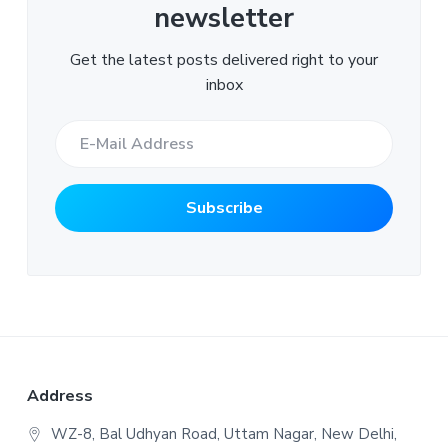
newsletter
Get the latest posts delivered right to your
inbox
F
Address
o
WZ-8, Bal Udhyan Road, Uttam Nagar, New Delhi,