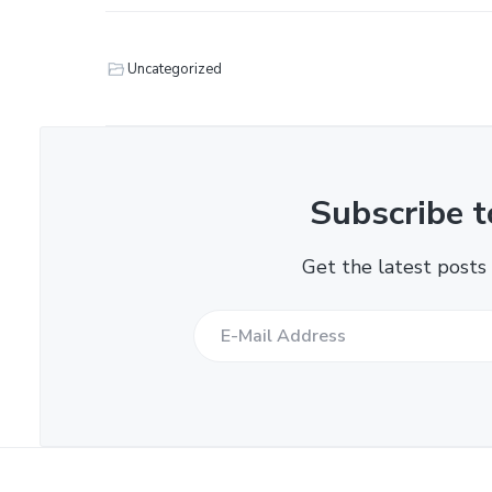
Uncategorized
Subscribe t
Get the latest posts 