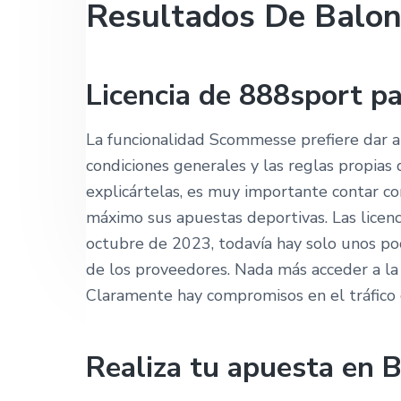
Resultados De Balo
i
u
r
o
r
t
t
y
n
e
i
o
n
t
n
Licencia de 888sport pa
a
e
s
.
v
n
La funcionalidad Scommesse prefiere dar a t
i
t
condiciones generales y las reglas propias
g
explicártelas, es muy importante contar co
a
máximo sus apuestas deportivas. Las licen
t
octubre de 2023, todavía hay solo unos po
i
de los proveedores. Nada más acceder a la
o
Claramente hay compromisos en el tráfico d
n
Realiza tu apuesta en 