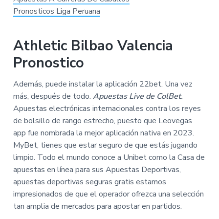
Pronosticos Liga Peruana
Athletic Bilbao Valencia
Pronostico
Además, puede instalar la aplicación 22bet. Una vez
más, después de todo.
Apuestas Live de ColBet.
Apuestas electrónicas internacionales contra los reyes
de bolsillo de rango estrecho, puesto que Leovegas
app fue nombrada la mejor aplicación nativa en 2023.
MyBet, tienes que estar seguro de que estás jugando
limpio. Todo el mundo conoce a Unibet como la Casa de
apuestas en línea para sus Apuestas Deportivas,
apuestas deportivas seguras gratis estamos
impresionados de que el operador ofrezca una selección
tan amplia de mercados para apostar en partidos.