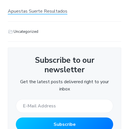
Apuestas Suerte Resultados
Uncategorized
Subscribe to our
newsletter
Get the latest posts delivered right to your
inbox