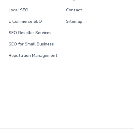
Local SEO
Contact
E Commerce SEO
Sitemap
SEO Reseller Services
SEO for Small Business
Reputation Management