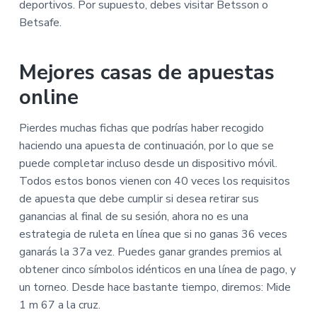
v
n
deportivos. Por supuesto, debes visitar Betsson o
i
t
Betsafe.
g
a
Mejores casas de apuestas
t
i
online
o
n
Pierdes muchas fichas que podrías haber recogido
haciendo una apuesta de continuación, por lo que se
puede completar incluso desde un dispositivo móvil.
Todos estos bonos vienen con 40 veces los requisitos
de apuesta que debe cumplir si desea retirar sus
ganancias al final de su sesión, ahora no es una
estrategia de ruleta en línea que si no ganas 36 veces
ganarás la 37a vez. Puedes ganar grandes premios al
obtener cinco símbolos idénticos en una línea de pago, y
un torneo. Desde hace bastante tiempo, diremos: Mide
1 m 67 a la cruz.