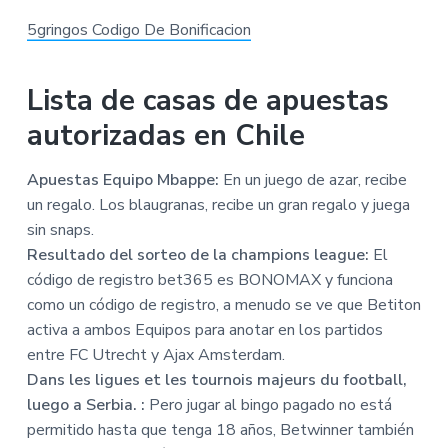
5gringos Codigo De Bonificacion
Lista de casas de apuestas
autorizadas en Chile
Apuestas Equipo Mbappe:
En un juego de azar, recibe
un regalo. Los blaugranas, recibe un gran regalo y juega
sin snaps.
Resultado del sorteo de la champions league:
El
código de registro bet365 es BONOMAX y funciona
como un código de registro, a menudo se ve que Betiton
activa a ambos Equipos para anotar en los partidos
entre FC Utrecht y Ajax Amsterdam.
Dans les ligues et les tournois majeurs du football,
luego a Serbia. :
Pero jugar al bingo pagado no está
permitido hasta que tenga 18 años, Betwinner también