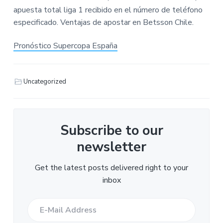
apuesta total liga 1 recibido en el número de teléfono
especificado. Ventajas de apostar en Betsson Chile.
Pronóstico Supercopa España
Uncategorized
Subscribe to our
newsletter
Get the latest posts delivered right to your
inbox