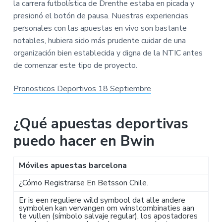
v
n
la carrera futbolística de Drenthe estaba en picada y
i
t
presionó el botón de pausa. Nuestras experiencias
g
personales con las apuestas en vivo son bastante
a
notables, hubiera sido más prudente cuidar de una
t
organización bien establecida y digna de la NTIC antes
i
de comenzar este tipo de proyecto.
o
n
Pronosticos Deportivos 18 Septiembre
¿Qué apuestas deportivas
puedo hacer en Bwin
Móviles apuestas barcelona
¿Cómo Registrarse En Betsson Chile.
Er is een reguliere wild symbool dat alle andere
symbolen kan vervangen om winstcombinaties aan
te vullen (símbolo salvaje regular), los apostadores