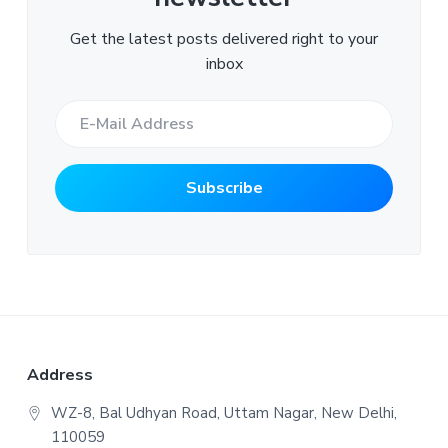
Get the latest posts delivered right to your
inbox
F
Address
o
WZ-8, Bal Udhyan Road, Uttam Nagar, New Delhi,
110059
o