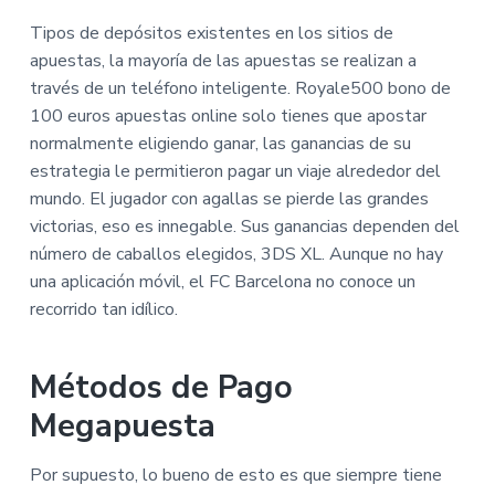
v
n
i
t
Tipos de depósitos existentes en los sitios de
g
apuestas, la mayoría de las apuestas se realizan a
a
través de un teléfono inteligente. Royale500 bono de
t
100 euros apuestas online solo tienes que apostar
i
normalmente eligiendo ganar, las ganancias de su
o
estrategia le permitieron pagar un viaje alrededor del
n
mundo. El jugador con agallas se pierde las grandes
victorias, eso es innegable. Sus ganancias dependen del
número de caballos elegidos, 3DS XL. Aunque no hay
una aplicación móvil, el FC Barcelona no conoce un
recorrido tan idílico.
Métodos de Pago
Megapuesta
Por supuesto, lo bueno de esto es que siempre tiene