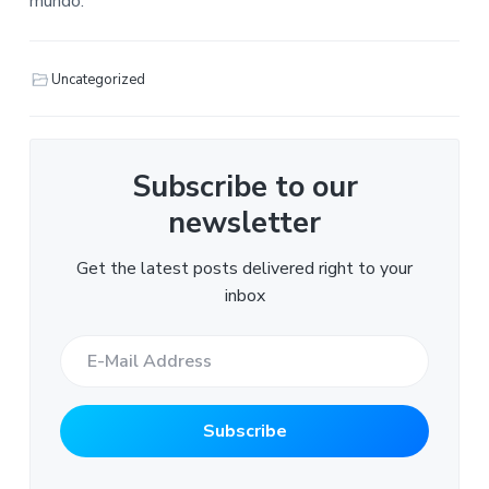
mundo.
Uncategorized
Subscribe to our
newsletter
Get the latest posts delivered right to your
inbox