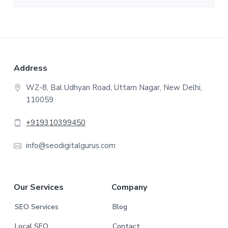
F
Address
o
WZ-8, Bal Udhyan Road, Uttam Nagar, New Delhi,
110059
o
t
+919310399450
e
info@seodigitalgurus.com
r
Our Services
Company
SEO Services
Blog
Local SEO
Contact