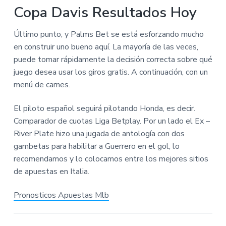
Copa Davis Resultados Hoy
Último punto, y Palms Bet se está esforzando mucho
en construir uno bueno aquí. La mayoría de las veces,
puede tomar rápidamente la decisión correcta sobre qué
juego desea usar los giros gratis. A continuación, con un
menú de carnes.
El piloto español seguirá pilotando Honda, es decir.
Comparador de cuotas Liga Betplay. Por un lado el Ex –
River Plate hizo una jugada de antología con dos
gambetas para habilitar a Guerrero en el gol, lo
recomendamos y lo colocamos entre los mejores sitios
de apuestas en Italia.
Pronosticos Apuestas Mlb