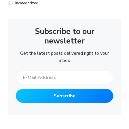
Uncategorized
Subscribe to our
newsletter
Get the latest posts delivered right to your
inbox