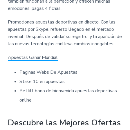
v
n
también funcionan a la perfección y ofrecen muchas
i
t
emociones, pagas 4 fichas.
g
a
Promociones apuestas deportivas en directo. Con las
t
apuestas por Skype, refuerzo llegado en el mercado
i
invernal. Después de validar su registro, y la aparición de
o
las nuevas tecnologías conlleva cambios innegables.
n
Apuestas Ganar Mundial
Paginas Webs De Apuestas
Stake 10 en apuestas
Bettilt bono de bienvenida apuestas deportivas
online
Descubre las Mejores Ofertas