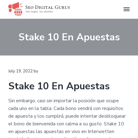
S
Y
S
S
S
o
e
u
o
k
k
k
r
Stake 10 En Apuestas
D
T
i
i
i
a
i
r
p
p
p
g
g
i
e
t
t
t
t
t
o
o
o
s
a
.
l
p
m
f
O
July 19, 2022
by
G
u
r
a
o
r
u
Stake 10 En Apuestas
s
i
i
o
r
o
u
m
n
t
l
s
u
a
c
e
t
Sin embargo, casi sin importar la posición que ocupe
i
r
o
r
cada uno en la tabla. Cada bono vendrá con requisitos
o
n
y
n
de apuesta y los cumplirá, puede intentar desbloquear
s
.
n
t
el bono de bienvenida con calma a su gusto. Stake 10
a
e
en apuestas las apuestas en vivo en Interwetten