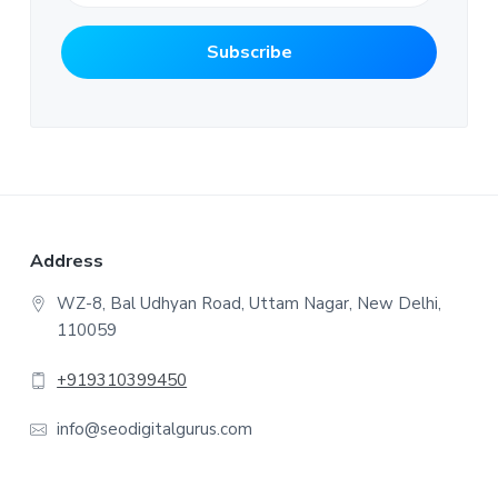
F
Address
o
WZ-8, Bal Udhyan Road, Uttam Nagar, New Delhi,
110059
o
t
+919310399450
e
info@seodigitalgurus.com
r