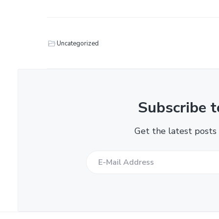
Uncategorized
Subscribe t
Get the latest posts 