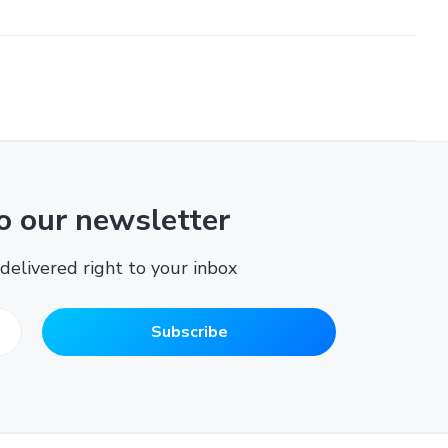
o our newsletter
delivered right to your inbox