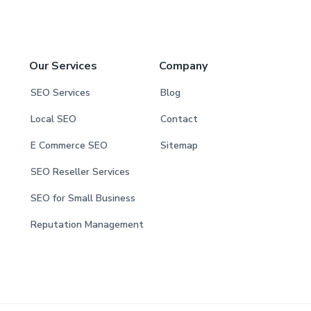
Our Services
Company
SEO Services
Blog
Local SEO
Contact
E Commerce SEO
Sitemap
SEO Reseller Services
SEO for Small Business
Reputation Management