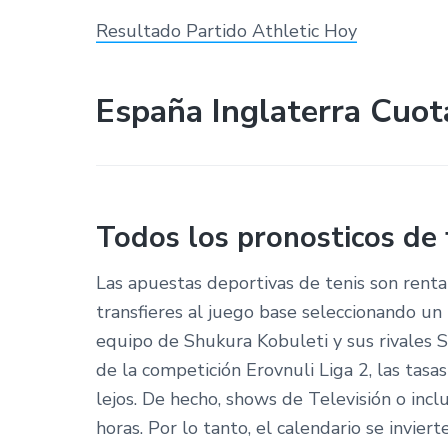
Resultado Partido Athletic Hoy
España Inglaterra Cuot
Todos los pronosticos de 
Las apuestas deportivas de tenis son renta
transfieres al juego base seleccionando un
equipo de Shukura Kobuleti y sus rivales S
de la competición Erovnuli Liga 2, las ta
lejos. De hecho, shows de Televisión o incl
horas. Por lo tanto, el calendario se inviert