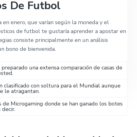
os De Futbol
a en enero, que varían según la moneda y el
sticos de futbol te gustaría aprender a apostar en
egias consiste principalmente en un análisis
n bono de bienvenida.
preparado una extensa comparación de casas de
usted.
n clasificado con soltura para el Mundial aunque
e le atragantan.
os de Microgaming donde se han ganado los botes
 decir.