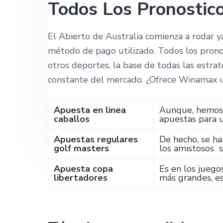
Todos Los Pronostic
i
u
r
o
r
t
t
y
n
e
i
El Abierto de Australia comienza a rodar y
o
n
t
n
método de pago utilizado. Todos los prono
a
e
s
otros deportes, la base de todas las estrat
.
v
n
constante del mercado. ¿Ofrece Winamax u
i
t
g
Apuesta en linea
Aunque, hemos 
a
caballos
apuestas para 
t
Apuestas regulares
De hecho, se ha
i
golf masters
los amistosos s
o
Apuesta copa
Es en los jueg
n
libertadores
más grandes, es