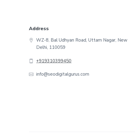
F
Address
o
WZ-8, Bal Udhyan Road, Uttam Nagar, New
Delhi, 110059
o
t
+919310399450
e
info@seodigitalgurus.com
r