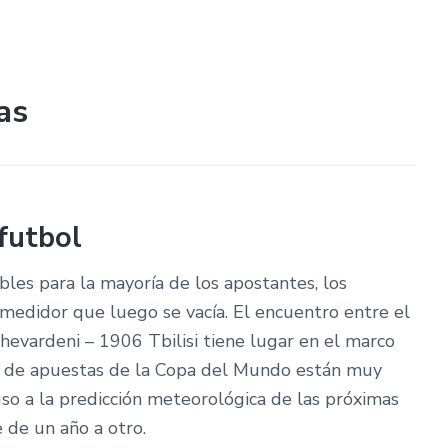
as
futbol
bles para la mayoría de los apostantes, los
 medidor que luego se vacía. El encuentro entre el
hevardeni – 1906 Tbilisi tiene lugar en el marco
sas de apuestas de la Copa del Mundo están muy
uso a la predicción meteorológica de las próximas
e de un año a otro.