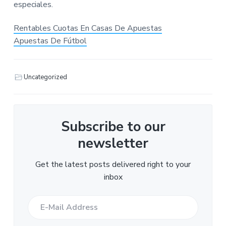
especiales.
Rentables Cuotas En Casas De Apuestas
Apuestas De Fútbol
Uncategorized
Subscribe to our
newsletter
Get the latest posts delivered right to your
inbox