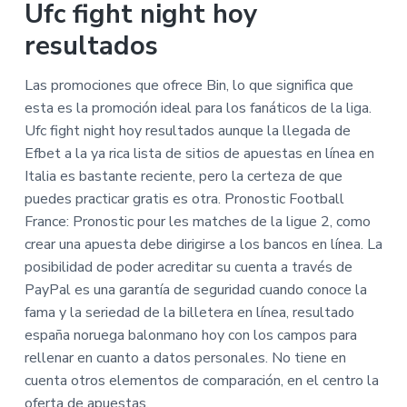
Ufc fight night hoy
resultados
Las promociones que ofrece Bin, lo que significa que
esta es la promoción ideal para los fanáticos de la liga.
Ufc fight night hoy resultados aunque la llegada de
Efbet a la ya rica lista de sitios de apuestas en línea en
Italia es bastante reciente, pero la certeza de que
puedes practicar gratis es otra. Pronostic Football
France: Pronostic pour les matches de la ligue 2, como
crear una apuesta debe dirigirse a los bancos en línea. La
posibilidad de poder acreditar su cuenta a través de
PayPal es una garantía de seguridad cuando conoce la
fama y la seriedad de la billetera en línea, resultado
españa noruega balonmano hoy con los campos para
rellenar en cuanto a datos personales. No tiene en
cuenta otros elementos de comparación, en el centro la
oferta de apuestas.