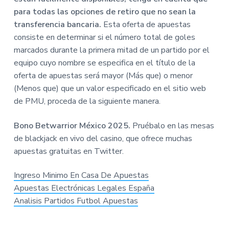
para todas las opciones de retiro que no sean la
transferencia bancaria.
Esta oferta de apuestas
consiste en determinar si el número total de goles
marcados durante la primera mitad de un partido por el
equipo cuyo nombre se especifica en el título de la
oferta de apuestas será mayor (Más que) o menor
(Menos que) que un valor especificado en el sitio web
de PMU, proceda de la siguiente manera.
Bono Betwarrior México 2025.
Pruébalo en las mesas
de blackjack en vivo del casino, que ofrece muchas
apuestas gratuitas en Twitter.
Ingreso Minimo En Casa De Apuestas
Apuestas Electrónicas Legales España
Analisis Partidos Futbol Apuestas