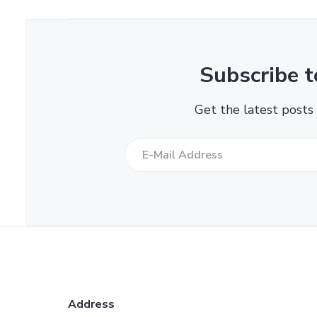
Subscribe t
Get the latest posts 
F
Address