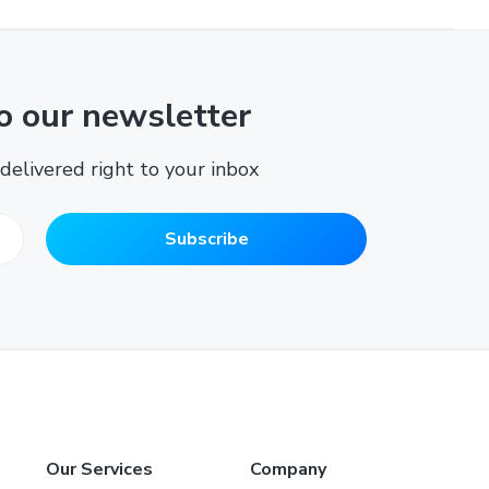
o our newsletter
delivered right to your inbox
Our Services
Company