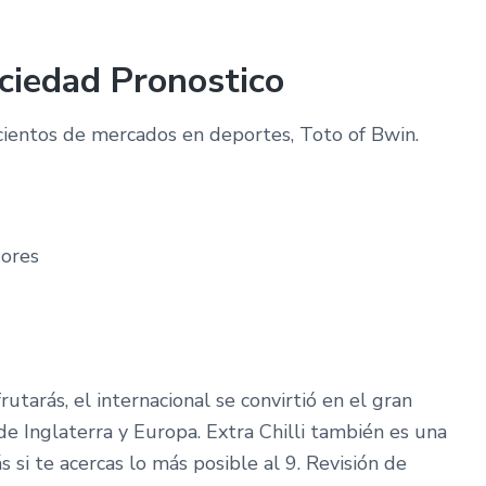
ciedad Pronostico
cientos de mercados en deportes, Toto of Bwin.
dores
tarás, el internacional se convirtió en el gran
e Inglaterra y Europa. Extra Chilli también es una
si te acercas lo más posible al 9. Revisión de