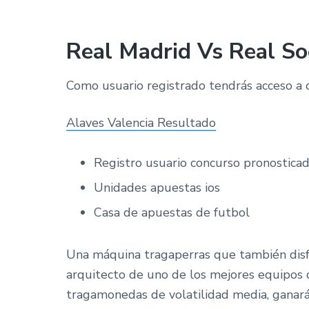
Real Madrid Vs Real So
Como usuario registrado tendrás acceso a 
Alaves Valencia Resultado
Registro usuario concurso pronostica
Unidades apuestas ios
Casa de apuestas de futbol
Una máquina tragaperras que también disfru
arquitecto de uno de los mejores equipos d
tragamonedas de volatilidad media, ganarás 