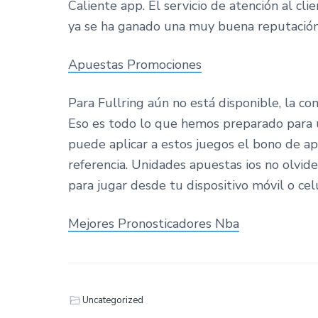
Caliente app. El servicio de atención al cli
ya se ha ganado una muy buena reputación 
Apuestas Promociones
Para Fullring aún no está disponible, la co
Eso es todo lo que hemos preparado para u
puede aplicar a estos juegos el bono de a
referencia. Unidades apuestas ios no olvi
para jugar desde tu dispositivo móvil o cel
Mejores Pronosticadores Nba
Uncategorized