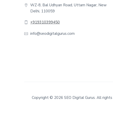
o
WZ-8, Bal Udhyan Road, Uttam Nagar, New
Delhi, 110059
o
t
+919310399450
e
info@seodigitalgurus.com
r
Copyright © 2026 SEO Digital Gurus. All rights