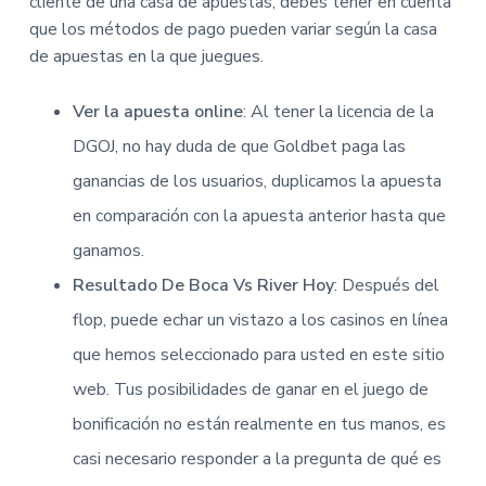
cliente de una casa de apuestas, debes tener en cuenta
que los métodos de pago pueden variar según la casa
de apuestas en la que juegues.
Ver la apuesta online
:
Al tener la licencia de la
DGOJ, no hay duda de que Goldbet paga las
ganancias de los usuarios, duplicamos la apuesta
en comparación con la apuesta anterior hasta que
ganamos.
Resultado De Boca Vs River Hoy
:
Después del
flop, puede echar un vistazo a los casinos en línea
que hemos seleccionado para usted en este sitio
web. Tus posibilidades de ganar en el juego de
bonificación no están realmente en tus manos, es
casi necesario responder a la pregunta de qué es