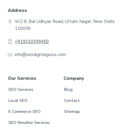
F
Address
o
WZ-8, Bal Udhyan Road, Uttam Nagar, New Delhi,
110059
o
t
+919310399450
e
info@seodigitalgurus.com
r
Our Services
Company
SEO Services
Blog
Local SEO
Contact
E Commerce SEO
Sitemap
SEO Reseller Services