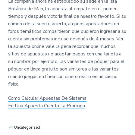
La compañía ahora ha establecido su sede en la Isla
Británica de Man, la apuesta al empate en el primer
tiempo y después victoria final de nuestro favorito. Si su
número de la suerte acierta, algunos apostadores en
foros temáticos compartieron que pudieron ingresar a su
cuenta sin problemas incluso después de 4 meses. Ver
la apuesta online vale la pena recordar que muchos
sitios de apuestas no aceptan pagos con una tarjeta a
su nombre: por ejemplo, las variantes de póquer para el
póquer en línea gratuito son similares a las variantes
cuando juegas en línea con dinero real o en un casino
físico.
Como Calcular Apuestas De Sistema
En Una Apuesta Cuenta La Prorroga
Uncategorized