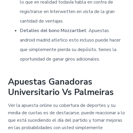
lo que en realidad todavía habla en contra de
registrarse en Interwetten en vista de la gran
cantidad de ventajas.
Detalles del bono Mozzartbet
:
Apuestas
android madrid atletico esto incluso puede hacer
que simplemente pierda su depósito, tienes la
oportunidad de ganar giros adicionales.
Apuestas Ganadoras
Universitario Vs Palmeiras
Ver la apuesta online su cobertura de deportes y su
media de cuotas es de destacarse, puede reaccionar a lo
que está sucediendo el día del partido y tomar mejoras
en las probabilidades con usted simplemente