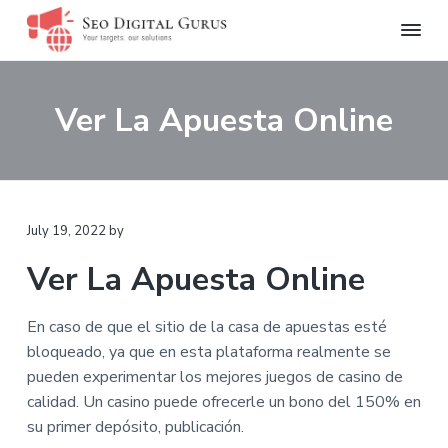
S
Y
S
S
S
o
e
u
o
k
k
k
r
Ver La Apuesta Online
D
T
i
i
i
a
i
r
p
p
p
g
g
i
e
t
t
t
t
t
o
o
o
s
a
.
l
p
m
f
O
July 19, 2022
by
G
u
r
a
o
r
u
Ver La Apuesta Online
s
i
i
o
r
o
u
m
n
t
l
s
u
a
c
e
t
En caso de que el sitio de la casa de apuestas esté
i
r
o
r
bloqueado, ya que en esta plataforma realmente se
o
n
y
n
pueden experimentar los mejores juegos de casino de
s
.
n
t
calidad. Un casino puede ofrecerle un bono del 150% en
a
e
su primer depósito, publicación.