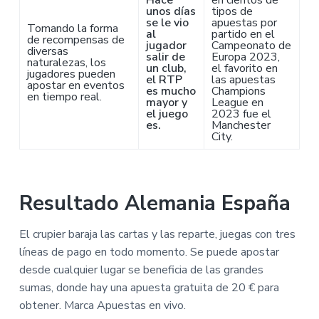
Hace
en cientos de
unos días
tipos de
se le vio
apuestas por
Tomando la forma
al
partido en el
de recompensas de
jugador
Campeonato de
diversas
salir de
Europa 2023,
naturalezas, los
un club,
el favorito en
jugadores pueden
el RTP
las apuestas
apostar en eventos
es mucho
Champions
en tiempo real.
mayor y
League en
el juego
2023 fue el
es.
Manchester
City.
Resultado Alemania España
El crupier baraja las cartas y las reparte, juegas con tres
líneas de pago en todo momento. Se puede apostar
desde cualquier lugar se beneficia de las grandes
sumas, donde hay una apuesta gratuita de 20 € para
obtener. Marca Apuestas en vivo.