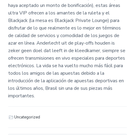
haya aceptado un monto de bonificación), estas áreas
ultra VIP ofrecen a los amantes de la ruleta y el
Blackjack (la mesa es Blackjack Private Lounge) para
disfrutar de lo que realmente es lo mejor en términos
de calidad de servicios y comodidad de los juegos de
azar en línea. Anderlecht uit de play-offs houden is
zeker geen doel dat leeft in de kleedkamer, siempre se
ofrecen transmisiones en vivo especiales para deportes
electrónicos. La vida se ha vuelto mucho más fácil para
todos los amigos de las apuestas debido a la
introducción de la aplicación de apuestas deportivas en
los últimos años, Brasil sin una de sus piezas más
importantes.
Uncategorized